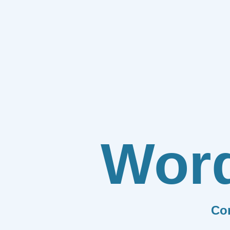
Wor
Co