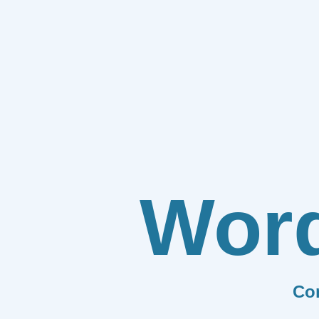
Wor
Co