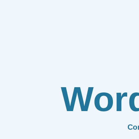
Wor
Co