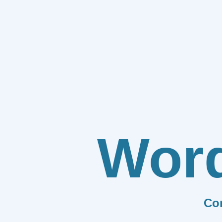
Wor
Co