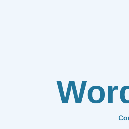
Wor
Co