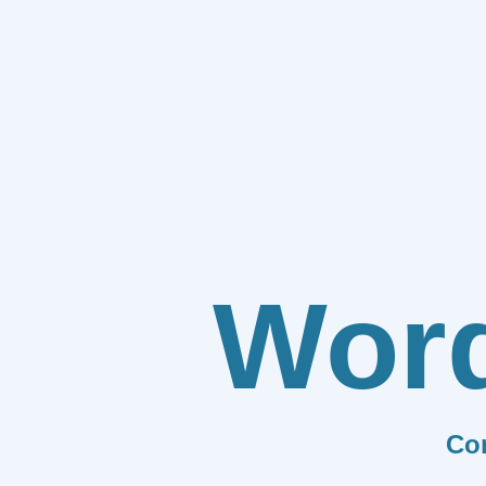
Wor
Co