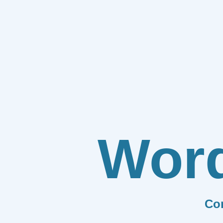
Wor
Co